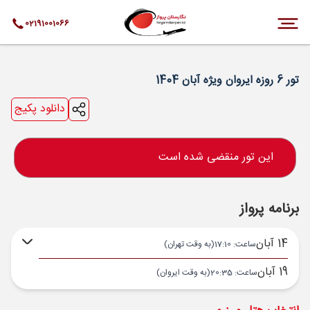
02191001066
تور 6 روزه ایروان ویژه آبان 1404
دانلود پکیج
این تور منقضی شده است
برنامه پرواز
14 آبان
ساعت: 17:10
(به وقت تهران)
19 آبان
ساعت: 20:35
(به وقت ایروان)
تهران ,
فرودگاه بین‌المللی امام خمینی IKA