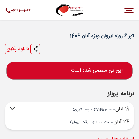
02191001066
تور 6 روزه ایروان ویژه آبان 1404
دانلود پکیج
این تور منقضی شده است
برنامه پرواز
19 آبان
ساعت: 17:45
(به وقت تهران)
24 آبان
ساعت: 16:00
(به وقت ایروان)
تهران ,
فرودگاه بین‌المللی امام خمینی IKA