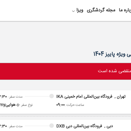
باره ما
مجله گردشگری
ویزا
 منقضی شده است
تهران ,
فرودگاه بین‌المللی امام خمینی IKA
2:30
مدت سفر :
09:00
هوایی
omy
ساعت حرکت :
نوع سفر :
دبی ,
فرودگاه بین‌المللی دبی DXB
2:30
مدت سفر :