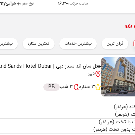
16:30
هوایی
omy
ساعت حرکت :
نوع سفر :
رزرو
گران ترین
بیشترین خدمات
کمترین ستاره
بیشترین
هتل سان اند سندز دبی
| Sun And Sands Hotel Dubai
دبی
3 ستاره
3 شب
BB
با تخت (هر نفر)
 بدون تخت (هرنفر)