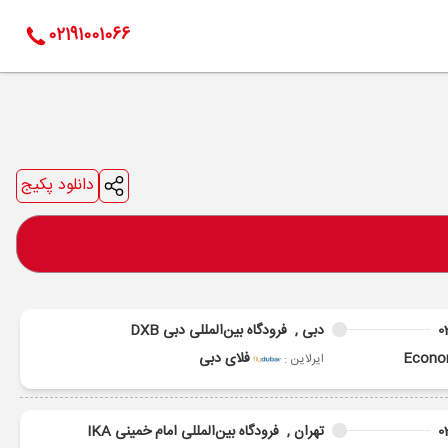
02191001066
دانلود پکیج
0
دبی ,
فرودگاه بین‌المللی دبی DXB
Econ
فلای دبی
ایرلاین :
0
تهران ,
فرودگاه بین‌المللی امام خمینی IKA