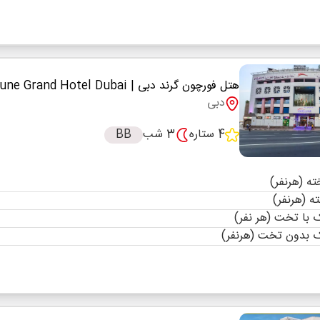
هتل فورچون گرند دبی
| Fortune Grand Hotel Dubai
دبی
4 ستاره
3 شب
BB
با تخت (هر نفر)
 بدون تخت (هرنفر)