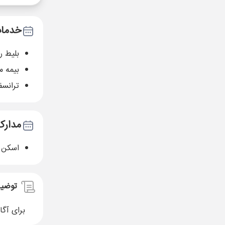
خدمات
بلیط 
بیمه م
ترانسف
مدارک
اسکن پاسپو
توضی
برای آگا