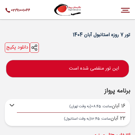
02191001066
تور 7 روزه استانبول آبان 1404
دانلود پکیج
این تور منقضی شده است
برنامه پرواز
16 آبان
ساعت: 08:45
(به وقت تهران)
22 آبان
ساعت: 12:45
(به وقت استانبول)
تهران ,
فرودگاه بین‌المللی امام خمینی IKA