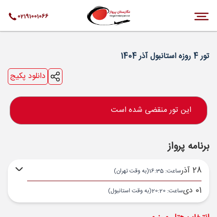
02191001066
تور 4 روزه استانبول آذر 1404
دانلود پکیج
این تور منقضی شده است
برنامه پرواز
28 آذر
ساعت: 16:35
(به وقت تهران)
01 دی
ساعت: 20:20
(به وقت استانبول)
تهران ,
فرودگاه بین‌المللی امام خمینی IKA