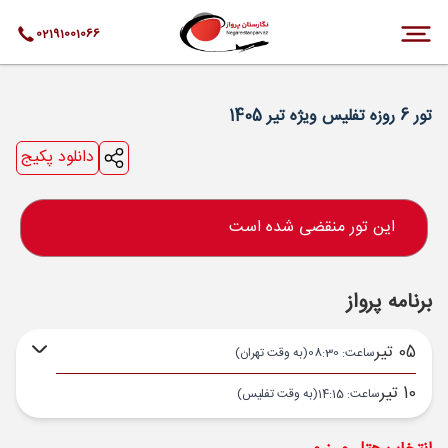
02191001066
تور 6 روزه تفلیس ویژه تیر 1405
دانلود پکیج
این تور منقضی شده است
برنامه پرواز
05 تیر
ساعت: 08:30
(به وقت تهران)
10 تیر
ساعت: 14:15
(به وقت تفلیس)
تهران ,
فرودگاه بین‌المللی امام خمینی IKA