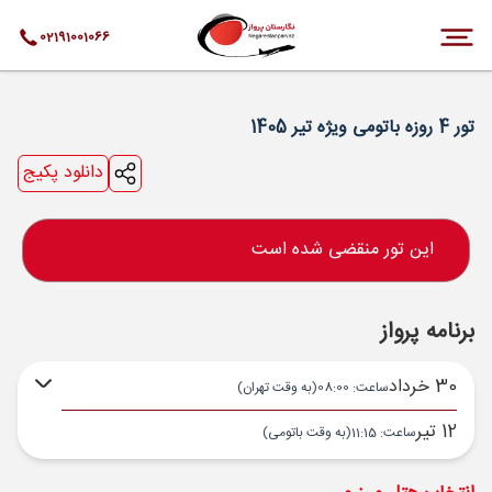
02191001066
تور 4 روزه باتومی ویژه تیر 1405
دانلود پکیج
این تور منقضی شده است
برنامه پرواز
30 خرداد
ساعت: 08:00
(به وقت تهران)
12 تیر
ساعت: 11:15
(به وقت باتومی)
تهران ,
فرودگاه بین‌المللی امام خمینی IKA