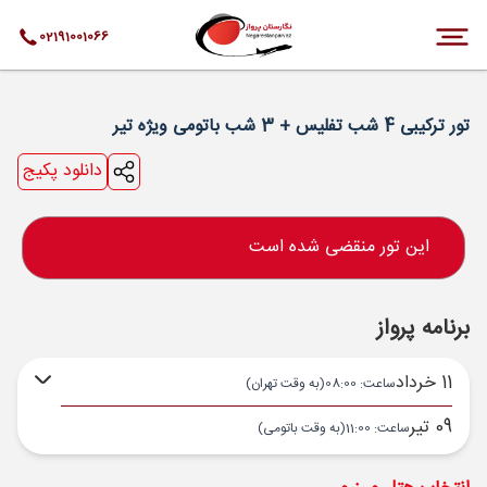
02191001066
تور ترکیبی 4 شب تفلیس + 3 شب باتومی ویژه تیر
دانلود پکیج
این تور منقضی شده است
برنامه پرواز
11 خرداد
ساعت: 08:00
(به وقت تهران)
09 تیر
ساعت: 11:00
(به وقت باتومی)
تهران ,
فرودگاه بین‌المللی امام خمینی IKA