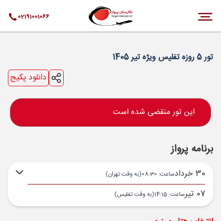
02191001066
تور 5 روزه تفلیس ویژه تیر 1405
دانلود پکیج
این تور منقضی شده است
برنامه پرواز
30 خرداد
ساعت: 08:30
(به وقت تهران)
07 تیر
ساعت: 14:15
(به وقت تفلیس)
تهران ,
فرودگاه بین‌المللی امام خمینی IKA