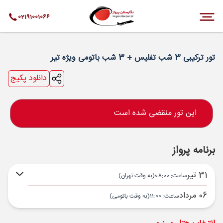
02191001066
تور ترکیبی 3 شب تفلیس + 3 شب باتومی ویژه تیر
دانلود پکیج
این تور منقضی شده است
برنامه پرواز
31 تیر
ساعت: 08:00
(به وقت تهران)
06 مرداد
ساعت: 11:00
(به وقت باتومی)
تهران ,
فرودگاه بین‌المللی امام خمینی IKA