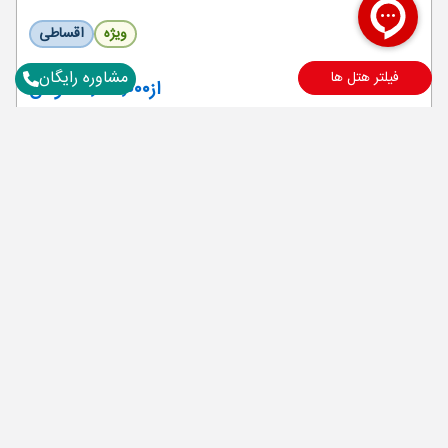
ویژه
اقساطی
مشاوره رایگان
فیلتر هتل ها
از
۵۶٬۸۰۰٬۰۰۰ تومان
جزییات تور
تور ترکیبی 4 شب تفلیس + 3 شب باتومی ویژه شهریور
شهریور 1405
(7 تاریخ برگزاری)
7 شب
مبدا: تهران
وارش
اقساطی
از
۶۳٬۹۰۰٬۰۰۰ تومان
جزییات تور