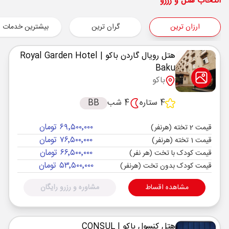
شروع سفر
انتخاب هتل و رزرو
باکو ,
فرودگاه بین‌المللی حیدر علی‌اف GYD
ارزان ترین
گران ترین
بیشترین خدمات
هوایی
Economy
ایران ایر
نوع سفر :
01:30
13:00
ساعت حرکت :
مدت سفر :
هتل رویال گاردن باکو
| Royal Garden Hotel
Baku
باکو ,
فرودگاه بین‌المللی حیدر علی‌اف GYD
باکو
پایان سفر
تهران ,
فرودگاه بین‌المللی امام خمینی IKA
4 ستاره
4 شب
BB
هوایی
Economy
ایران ایر
نوع سفر :
۶۹٬۵۰۰٬۰۰۰ تومان
قیمت 2 تخته (هرنفر)
01:30
16:00
ساعت حرکت :
مدت سفر :
۷۶٬۵۰۰٬۰۰۰ تومان
قیمت 1 تخته (هرنفر)
۶۶٬۵۰۰٬۰۰۰ تومان
قیمت کودک با تخت (هر نفر)
۵۳٬۵۰۰٬۰۰۰ تومان
قیمت کودک بدون تخت (هرنفر)
مشاهده اقساط
مشاوره و رزرو رایگان
هتل کنسول باکو
| CONSUL