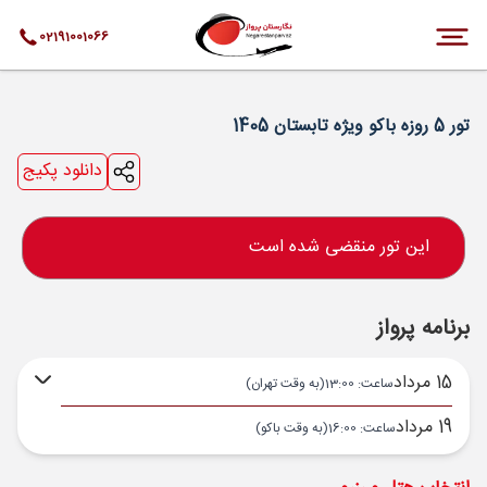
02191001066
تور 5 روزه باکو ویژه تابستان 1405
دانلود پکیج
این تور منقضی شده است
برنامه پرواز
15 مرداد
ساعت: 13:00
(به وقت تهران)
19 مرداد
ساعت: 16:00
(به وقت باکو)
تهران ,
فرودگاه بین‌المللی امام خمینی IKA