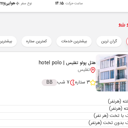
14:15
هوایی
omy
ساعت حرکت :
نوع سفر :
رزرو
گران ترین
بیشترین خدمات
کمترین ستاره
بیشترین
هتل پولو تفلیس
| hotel polo
تفلیس
3 ستاره
7 شب
BB
با تخت (هر نفر)
 بدون تخت (هرنفر)