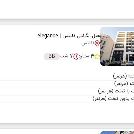
هتل الگانس تفلیس
| elegance
تفلیس
3 ستاره
7 شب
BB
با تخت (هر نفر)
 بدون تخت (هرنفر)