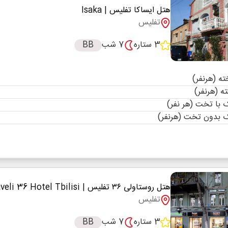
هتل ایساکا تفلیس
| Isaka
تفلیس
3 ستاره
7 شب
BB
با تخت (هر نفر)
 بدون تخت (هرنفر)
هتل روستاولی ۳۶ تفلیس
| Rustaveli 36 Hotel Tbilisi
تفلیس
3 ستاره
7 شب
BB