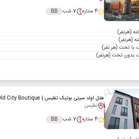
4 ستاره
7 شب
BB
با تخت (هر نفر)
 بدون تخت (هرنفر)
هتل اولد سیتی بوتیک تفلیس
| Old City Boutique
تفلیس
4 ستاره
7 شب
BB