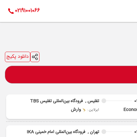
02191001066
دانلود پکیج
0
تفلیس ,
فرودگاه بین‌المللی تفلیس TBS
Econ
وارش
ایرلاین :
0
تهران ,
فرودگاه بین‌المللی امام خمینی IKA