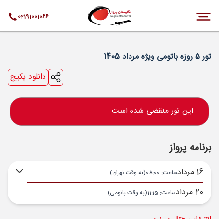
02191001066
تور 5 روزه باتومی ویژه مرداد 1405
دانلود پکیج
این تور منقضی شده است
برنامه پرواز
16 مرداد
ساعت: 08:00
(به وقت تهران)
20 مرداد
ساعت: 11:15
(به وقت باتومی)
تهران ,
فرودگاه بین‌المللی امام خمینی IKA