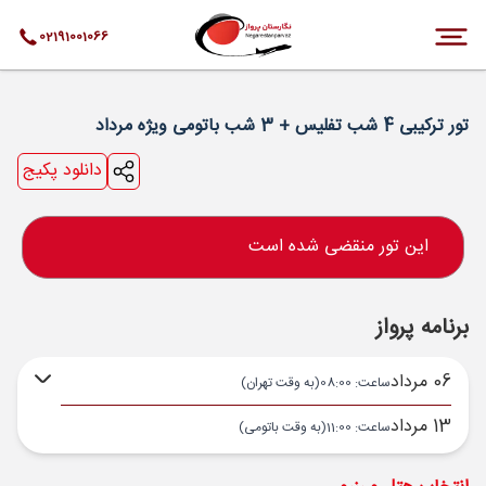
02191001066
تور ترکیبی 4 شب تفلیس + 3 شب باتومی ویژه مرداد
دانلود پکیج
این تور منقضی شده است
برنامه پرواز
06 مرداد
ساعت: 08:00
(به وقت تهران)
13 مرداد
ساعت: 11:00
(به وقت باتومی)
تهران ,
فرودگاه بین‌المللی امام خمینی IKA