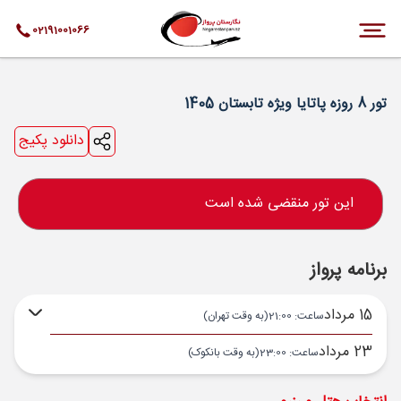
02191001066
تور 8 روزه پاتایا ویژه تابستان 1405
دانلود پکیج
این تور منقضی شده است
برنامه پرواز
15 مرداد
ساعت: 21:00
(به وقت تهران)
23 مرداد
ساعت: 23:00
(به وقت بانکوک)
تهران ,
فرودگاه بین‌المللی امام خمینی IKA