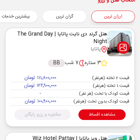
شروع سفر
انتخاب هتل و رزرو
بانکوک ,
فرودگاه بین‌المللی سووارنابومی BKK
ارزان ترین
گران ترین
بیشترین خدمات
هوایی
Economy
ماهان
نوع سفر :
07:00
21:00
ساعت حرکت :
مدت سفر :
هتل گرند دی نایت پاتایا
| The Grand Day
Night
بانکوک ,
فرودگاه بین‌المللی سووارنابومی BKK
پاتایا
پایان سفر
تهران ,
فرودگاه بین‌المللی امام خمینی IKA
3 ستاره
7 شب
BB
هوایی
Economy
ماهان
نوع سفر :
۱۱۱٬۸۰۰٬۰۰۰ تومان
قیمت 2 تخته (هرنفر)
07:00
23:00
ساعت حرکت :
مدت سفر :
۱۲۶٬۹۰۰٬۰۰۰ تومان
قیمت 1 تخته (هرنفر)
-
قیمت کودک با تخت (هر نفر)
۱۰۰٬۹۰۰٬۰۰۰ تومان
قیمت کودک بدون تخت (هرنفر)
مشاهده اقساط
مشاوره و رزرو رایگان
هتل ویز پاتایا
| Wiz Hotel Pattay