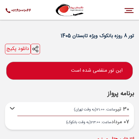
02191001066
تور 8 روزه بانکوک ویژه تابستان 1405
دانلود پکیج
این تور منقضی شده است
برنامه پرواز
30 تیر
ساعت: 21:00
(به وقت تهران)
07 مرداد
ساعت: 23:00
(به وقت بانکوک)
تهران ,
فرودگاه بین‌المللی امام خمینی IKA