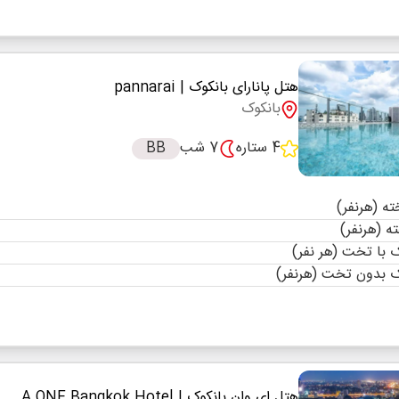
هتل پانارای بانکوک
| pannarai
بانکوک
4 ستاره
7 شب
BB
با تخت (هر نفر)
 بدون تخت (هرنفر)
هتل ای وان بانکوک
| A ONE Bangkok Hotel