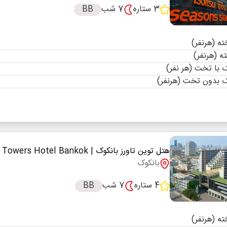
3 ستاره
7 شب
BB
با تخت (هر نفر)
 بدون تخت (هرنفر)
هتل توین تاورز بانکوک
| The Twin Towers Hotel Bankok
بانکوک
4 ستاره
7 شب
BB