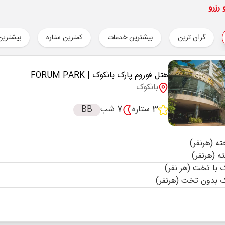
رزرو
گران ترین
بیشترین خدمات
کمترین ستاره
بیشترین
هتل فوروم پارک بانکوک
| FORUM PARK
بانکوک
3 ستاره
7 شب
BB
با تخت (هر نفر)
 بدون تخت (هرنفر)