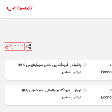
02191001066
دانلود پکیج
0
بانکوک ,
فرودگاه بین‌المللی سووارنابومی BKK
Econ
ماهان
ایرلاین :
0
تهران ,
فرودگاه بین‌المللی امام خمینی IKA
Econ
ماهان
ایرلاین :