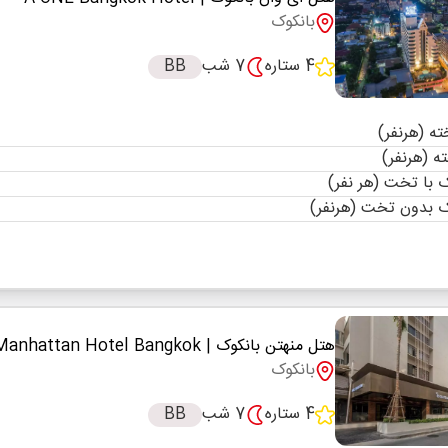
بانکوک
4 ستاره
7 شب
BB
با تخت (هر نفر)
 بدون تخت (هرنفر)
هتل منهتن بانکوک
| Manhattan Hotel Bangkok
بانکوک
4 ستاره
7 شب
BB