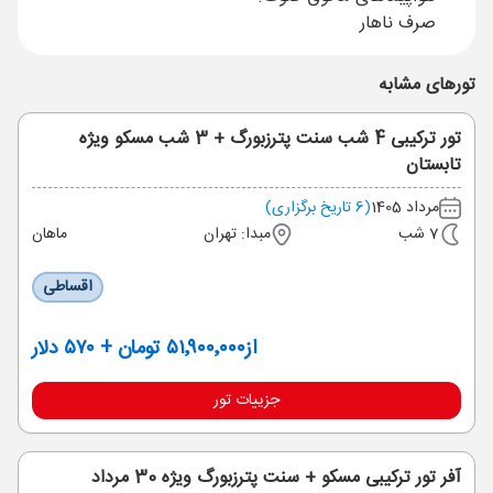
صرف ناهار
تورهای مشابه
تور ترکیبی 4 شب سنت پترزبورگ + 3 شب مسکو ویژه
تابستان
مرداد 1405
(6 تاریخ برگزاری)
7 شب
مبدا: تهران
ماهان
اقساطی
از
۵۱٬۹۰۰٬۰۰۰ تومان + ۵۷۰ دلار
جزییات تور
آفر تور ترکیبی مسکو + سنت پترزبورگ ویژه 30 مرداد