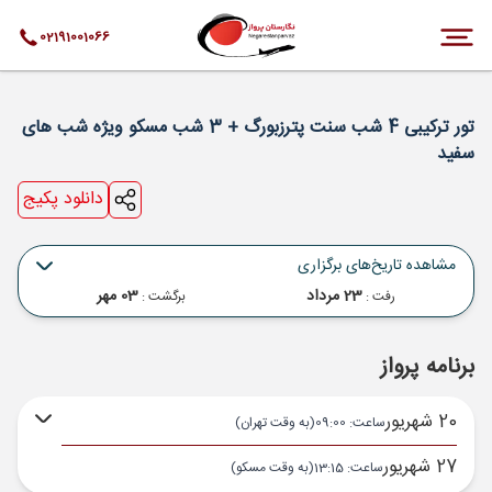
02191001066
تور ترکیبی 4 شب سنت پترزبورگ + 3 شب مسکو ویژه شب های
سفید
دانلود پکیج
مشاهده تاریخ‌های برگزاری
23 مرداد
03 مهر
رفت :
برگشت :
برنامه پرواز
20 شهریور
ساعت: 09:00
(به وقت تهران)
27 شهریور
ساعت: 13:15
(به وقت مسکو)