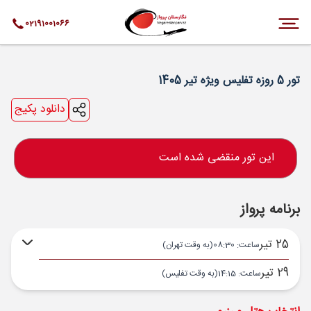
02191001066
تور 5 روزه تفلیس ویژه تیر 1405
دانلود پکیج
این تور منقضی شده است
برنامه پرواز
25 تیر
ساعت: 08:30
(به وقت تهران)
29 تیر
ساعت: 14:15
(به وقت تفلیس)
تهران ,
فرودگاه بین‌المللی امام خمینی IKA