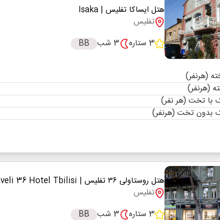
هتل ایساکا تفلیس
| Isaka
تفلیس
3 ستاره
3 شب
BB
با تخت (هر نفر)
 بدون تخت (هرنفر)
هتل روستاولی ۳۶ تفلیس
| Rustaveli 36 Hotel Tbilisi
تفلیس
3 ستاره
3 شب
BB