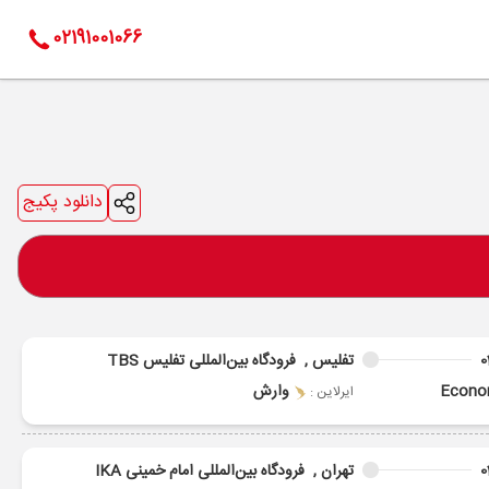
02191001066
دانلود پکیج
0
تفلیس ,
فرودگاه بین‌المللی تفلیس TBS
Econ
وارش
ایرلاین :
0
تهران ,
فرودگاه بین‌المللی امام خمینی IKA