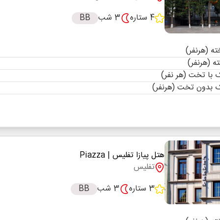
4 ستاره
3 شب
BB
با تخت (هر نفر)
 بدون تخت (هرنفر)
هتل پیازا تفلیس
| Piazza
تفلیس
3 ستاره
3 شب
BB