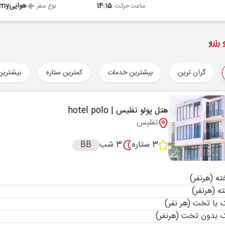
14:15
هوایی
omy
ساعت حرکت :
نوع سفر :
رزرو
گران ترین
بیشترین خدمات
کمترین ستاره
بیشترین
هتل پولو تفلیس
| hotel polo
تفلیس
3 ستاره
3 شب
BB
با تخت (هر نفر)
 بدون تخت (هرنفر)