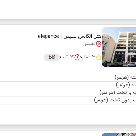
هتل الگانس تفلیس
| elegance
تفلیس
3 ستاره
3 شب
BB
با تخت (هر نفر)
 بدون تخت (هرنفر)