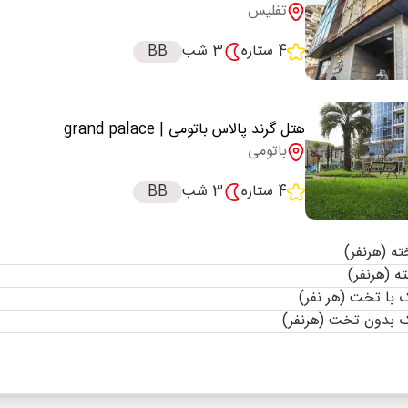
تفلیس
4 ستاره
3 شب
BB
هتل گرند پالاس باتومی
| grand palace
باتومی
4 ستاره
3 شب
BB
با تخت (هر نفر)
 بدون تخت (هرنفر)