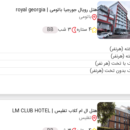
هتل رویال جورجیا باتومی
| royal georgia
باتومی
4 ستاره
3 شب
BB
با تخت (هر نفر)
 بدون تخت (هرنفر)
هتل ال ام کلاب تفلیس
| LM CLUB HOTEL
تفلیس