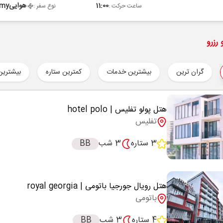
11:00
هوایی
omy
ساعت حرکت :
نوع سفر :
رزرو
گران ترین
بیشترین خدمات
کمترین ستاره
بیشترین
هتل پولو تفلیس
| hotel polo
تفلیس
3 ستاره
3 شب
BB
هتل رویال جورجیا باتومی
| royal georgia
باتومی
4 ستاره
3 شب
BB