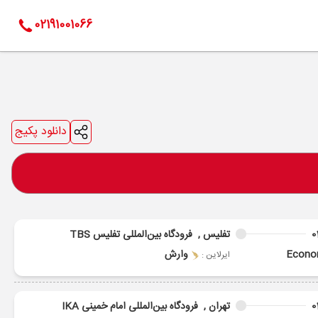
02191001066
دانلود پکیج
0
تفلیس ,
فرودگاه بین‌المللی تفلیس TBS
Econ
وارش
ایرلاین :
0
تهران ,
فرودگاه بین‌المللی امام خمینی IKA