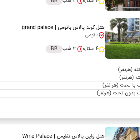
4 ستاره
3 شب
BB
هتل گرند پالاس باتومی
| grand palace
باتومی
4 ستاره
3 شب
BB
با تخت (هر نفر)
 بدون تخت (هرنفر)
هتل واین پالاس تفلیس
| Wine Palace