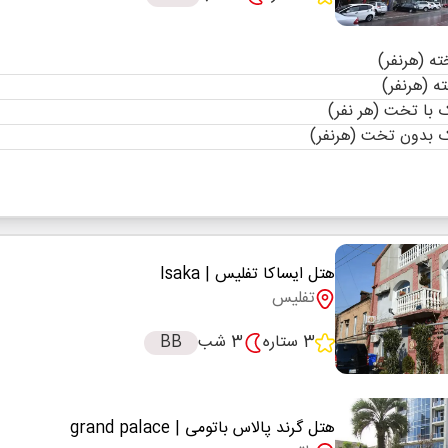
با تخت (هر نفر)
 بدون تخت (هرنفر)
هتل ایساکا تفلیس
| Isaka
تفلیس
3 ستاره
3 شب
BB
هتل گرند پالاس باتومی
| grand palace