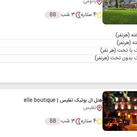
باتومی
4 ستاره
3 شب
BB
با تخت (هر نفر)
 بدون تخت (هرنفر)
هتل ال بوتیک تفلیس
| elle boutique
تفلیس
4 ستاره
3 شب
BB