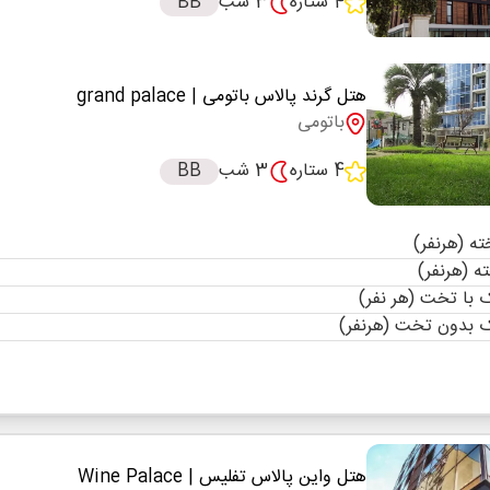
4 ستاره
3 شب
BB
هتل گرند پالاس باتومی
| grand palace
باتومی
4 ستاره
3 شب
BB
با تخت (هر نفر)
 بدون تخت (هرنفر)
هتل واین پالاس تفلیس
| Wine Palace