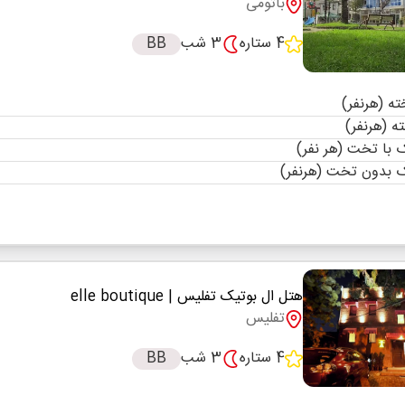
باتومی
4 ستاره
3 شب
BB
با تخت (هر نفر)
 بدون تخت (هرنفر)
هتل ال بوتیک تفلیس
| elle boutique
تفلیس
4 ستاره
3 شب
BB