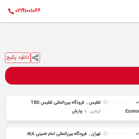
02191001066
دانلود پکیج
0
تفلیس ,
فرودگاه بین‌المللی تفلیس TBS
Econ
وارش
ایرلاین :
0
تهران ,
فرودگاه بین‌المللی امام خمینی IKA