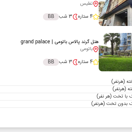
تفلیس
4 ستاره
3 شب
BB
هتل گرند پالاس باتومی
| grand palace
باتومی
4 ستاره
3 شب
BB
با تخت (هر نفر)
 بدون تخت (هرنفر)