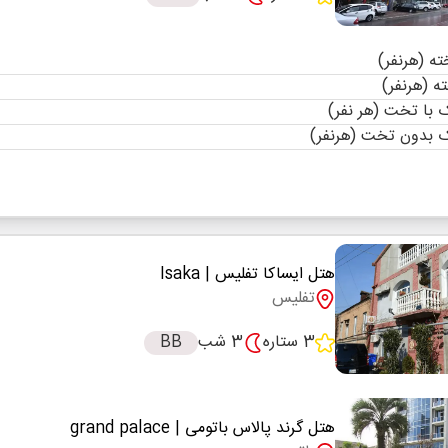
با تخت (هر نفر)
 بدون تخت (هرنفر)
هتل ایساکا تفلیس
| Isaka
تفلیس
3 ستاره
3 شب
BB
هتل گرند پالاس باتومی
| grand palace