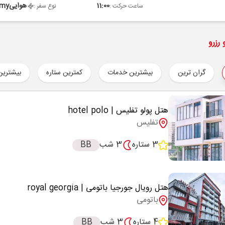
11:00
هوایی
omy
ساعت حرکت :
نوع سفر :
رزرو
گران ترین
بیشترین خدمات
کمترین ستاره
بیشترین
هتل پولو تفلیس
| hotel polo
تفلیس
3 ستاره
3 شب
BB
هتل رویال جورجیا باتومی
| royal georgia
باتومی
4 ستاره
3 شب
BB