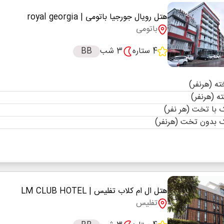
هتل رویال جورجیا باتومی
| royal georgia
باتومی
4 ستاره
3 شب
BB
با تخت (هر نفر)
 بدون تخت (هرنفر)
هتل ال ام کلاب تفلیس
| LM CLUB HOTEL
تفلیس