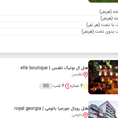
با تخت (هر نفر)
 بدون تخت (هرنفر)
هتل ال بوتیک تفلیس
| elle boutique
تفلیس
4 ستاره
4 شب
BB
هتل رویال جورجیا باتومی
| royal georgia
باتومی