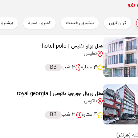
رزرو
گران ترین
بیشترین خدمات
کمترین ستاره
بیشترین
هتل پولو تفلیس
| hotel polo
تفلیس
3 ستاره
4 شب
BB
هتل رویال جورجیا باتومی
| royal georgia
باتومی
4 ستاره
3 شب
BB