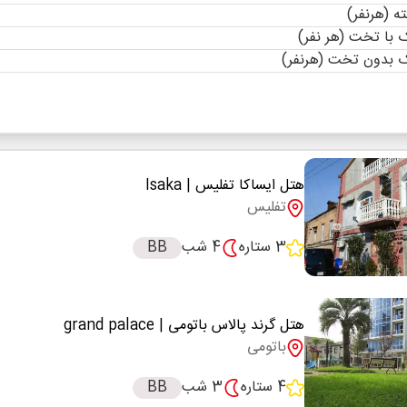
با تخت (هر نفر)
 بدون تخت (هرنفر)
هتل ایساکا تفلیس
| Isaka
تفلیس
3 ستاره
4 شب
BB
هتل گرند پالاس باتومی
| grand palace
باتومی
4 ستاره
3 شب
BB