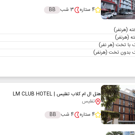
4 ستاره
3 شب
BB
با تخت (هر نفر)
 بدون تخت (هرنفر)
هتل ال ام کلاب تفلیس
| LM CLUB HOTEL
تفلیس
4 ستاره
4 شب
BB