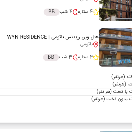
4 ستاره
4 شب
BB
هتل وین رزیدنس باتومی
| WYN RESIDENCE
باتومی
4 ستاره
3 شب
BB
با تخت (هر نفر)
 بدون تخت (هرنفر)