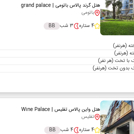
هتل گرند پالاس باتومی
| grand palace
باتومی
4 ستاره
3 شب
BB
با تخت (هر نفر)
 بدون تخت (هرنفر)
هتل واین پالاس تفلیس
| Wine Palace
تفلیس
4 ستاره
4 شب
BB