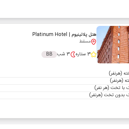
هتل پلاتینیوم
| Platinum Hotel
مسقط
3 ستاره
3 شب
BB
با تخت (هر نفر)
 بدون تخت (هرنفر)