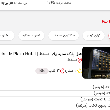
11:45
هوایی
omy
ساعت حرکت :
نوع سفر :
رزرو
گران ترین
بیشترین خدمات
کمترین ستاره
بیشترین
هتل پارک ساید پلازا مسقط
| Parkside Plaza Hotel
مسقط
3 ستاره
3 شب
BB
با تخت (هر نفر)
 بدون تخت (هرنفر)