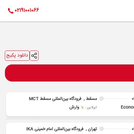
02191001066
دانلود پکیج
0
مسقط ,
فرودگاه بین‌المللی مسقط MCT
Econ
وارش
ایرلاین :
0
تهران ,
فرودگاه بین‌المللی امام خمینی IKA