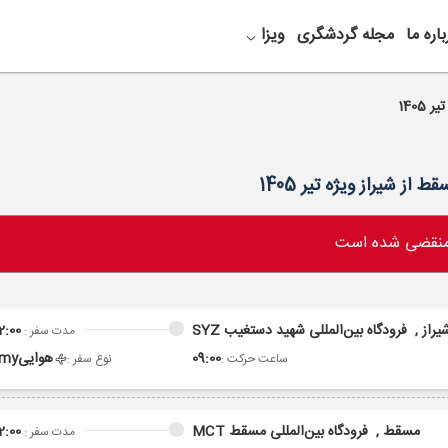
باره ما
مجله گردشگری
ویزا
 منقضی شده است
یراز ,
فرودگاه بین‌المللی شهید دستغیب SYZ
2:00
مدت سفر :
09:00
هوایی
omy
ساعت حرکت :
نوع سفر :
مسقط ,
فرودگاه بین‌المللی مسقط MCT
2:00
مدت سفر :