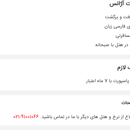
 آژانس
رفت و برگشت
ی فارسی زبان
سافرتی
در هتل با صبحانه
 لازم
رت با 7 ماه اعتبار
حات
اع از نرخ و هتل های دیگر با ما در تماس باشید.
91001066-021