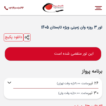
02191001066
تور 3 روزه وان زمینی ویژه تابستان 1405
دانلود پکیج
این تور منقضی شده است
برنامه پرواز
26 تیر
ساعت: 19:00
(به وقت تهران)
30 تیر
ساعت: 10:00
(به وقت وان)
تهران ,
THR