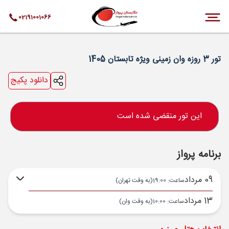
02191001066
تور 3 روزه وان زمینی ویژه تابستان 1405
دانلود پکیج
این تور منقضی شده است
برنامه پرواز
09 مرداد
ساعت: 19:00
(به وقت تهران)
13 مرداد
ساعت: 10:00
(به وقت وان)
تهران ,
THR