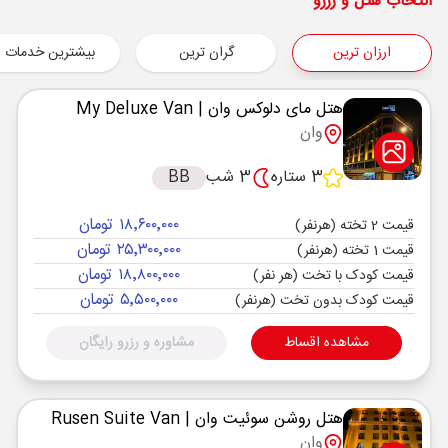
شروع سفر
انتخاب هتل و رزرو
وان ,
VAN
ارزان ترین
گران ترین
بیشترین خدمات
زمینی
VIP
نوع سفر :
13:00
19:00
ساعت حرکت :
مدت سفر :
هتل مای دلوکس وان
| My Deluxe Van
وان
وان ,
VAN
پایان سفر
3 ستاره
3 شب
BB
تهران ,
THR
۱۸٬۶۰۰٬۰۰۰ تومان
زمینی
VIP
قیمت 2 تخته (هرنفر)
نوع سفر :
۲۵٬۳۰۰٬۰۰۰ تومان
قیمت 1 تخته (هرنفر)
13:00
10:00
ساعت حرکت :
مدت سفر :
۱۸٬۸۰۰٬۰۰۰ تومان
قیمت کودک با تخت (هر نفر)
۵٬۵۰۰٬۰۰۰ تومان
قیمت کودک بدون تخت (هرنفر)
مشاهده اقساط
مشاوره و رزرو رایگان
هتل روشن سوئیت وان
| Rusen Suite Van
وان