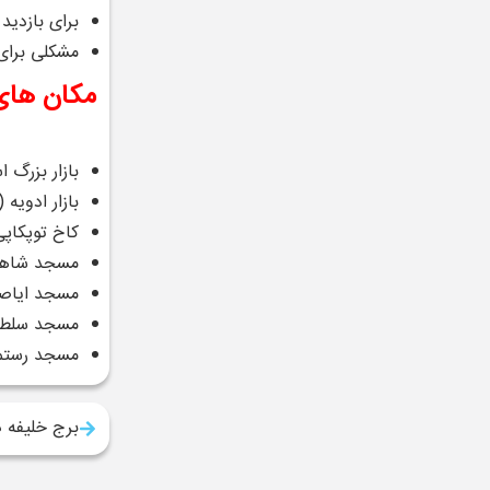
برای بازدید
مشکلی برای
مکان های
بازار بزرگ استانبول (
بازار ادویه (میسیر چارشی): تن
کاخ توپکاپی : حدود 10 دقیقه با وسی
مسجد شاهزاده:با حدود 10 دقیق
مسجد ایاصوفیه: حدود 10 دقیقه با وسیله 
مسجد سلطان احمد:باید مسیری ۱۰د
مسجد رستم پ
برج خلیفه 